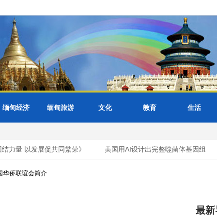
缅甸经济
缅甸旅游
文化
教育
生活
力量 以发展促共同繁荣》
美国用AI设计出完整噬菌体基因组
国华侨联谊会简介
最新