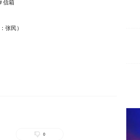
2＃信箱
系人：张民）
0