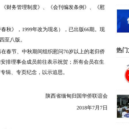
《财务管理制度》、《会
刊编发条例》、《慰
秋》，1999年
改为现名），已出版66期。现
面四至八版。
热门
在春节、中秋期间
组织慰问70岁以上的老归侨
均安排理事会成员前往表示祝贺；所有会员在生
有专辑、专页纪念，以示追思。
陕西省缅甸归国华侨联谊会
2018年7月7日