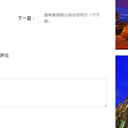
缅甸曼德勒云南会馆简介（寸守
下一篇：
康）
评论