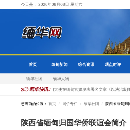
今天是： 2026年08月08日 星期六
首页
缅甸新闻
综合资讯
观点时评
缅华社团
缅华人物
质天然气项目投资
马珈大使在缅甸官媒发表署名文章《以法治凝团结
您当前的位置：
首页
同侨专栏
缅华社团
陕西省缅甸归
陕西省缅甸归国华侨联谊会简介