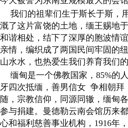
今天被誉为东南亚规模最大的会
我们的祖辈们生于斯长于斯，
溉了这片富饶的土地，缅王赐地
和谐相处，结下了深厚的胞波情
亲情，编织成了两国民间牢固的
山水水，也热爱生我们养育我们
缅甸是一个佛教国家，85%的
牙四次抵缅，善男信女 争相朝拜
随，宗教信仰，同源同辙，缅甸各
参与捐建。曼德勒云南会馆历来
心和福利慈善事业机构，1916年