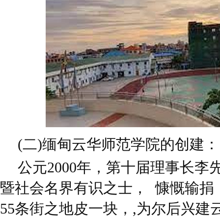
(二)缅甸云华师范学院的创建：
公元2000年，第十届理事长
暨社会名界有识之士， 慷慨输捐
55条街之地皮一块，,为尔后兴建