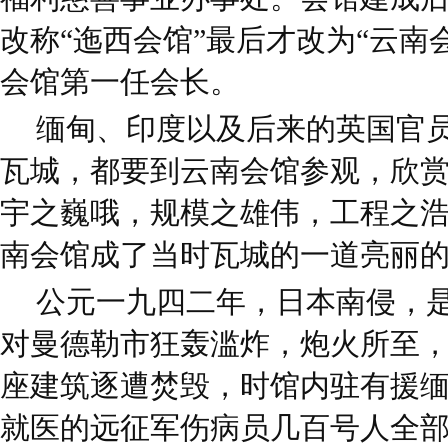
改称“迤西会馆”最后才改为“云南
会馆第一任会长。
缅甸、印度以及后来的英国官
瓦城，都要到云南会馆参观，欣
宇之巍哦，规模之雄伟，工程之
南会馆成了当时瓦城的一道亮丽
公元一九四二年，日本南侵，是
对曼德勒市狂轰滥炸，炮火所至
座建筑逐遭焚毁，时馆内驻有援
就医的远征军伤病员几百号人全