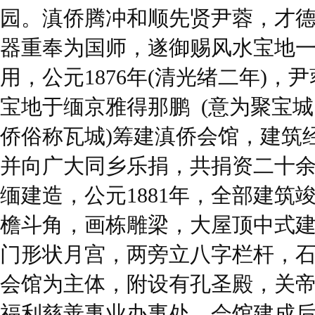
园。滇侨腾冲和顺先贤尹蓉，才
器重奉为国师，遂御赐风水宝地
用，公元1876年(清光绪二年)
宝地于缅京雅得那鹏 (意为聚宝
侨俗称瓦城)筹建滇侨会馆，建筑
并向广大同乡乐捐，共捐资二十
缅建造，公元1881年，全部建筑
檐斗角，画栋雕梁，大屋顶中式
门形状月宫，两旁立八字栏杆，
会馆为主体，附设有孔圣殿，关
福利慈善事业办事处。会馆建成后(