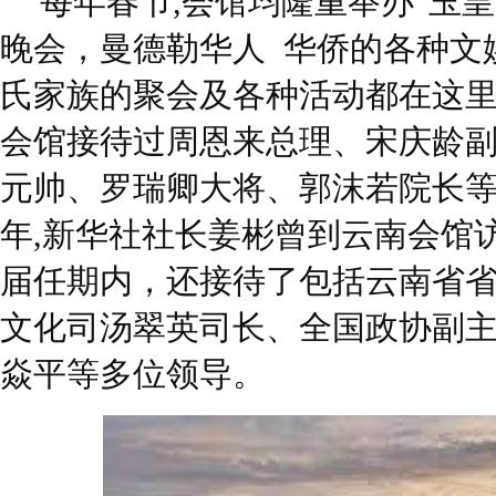
每年春节,会馆均隆重举办“玉
晚会，曼德勒华人 华侨的各种文
氏家族的聚会及各种活动都在这里举
会馆接待过周恩来总理、宋庆龄
元帅、罗瑞卿大将、郭沫若院长等党
年,新华社社长姜彬曾到云南会馆
届任期内，还接待了包括云南省
文化司汤翠英司长、全国政协副
焱平等多位领导。