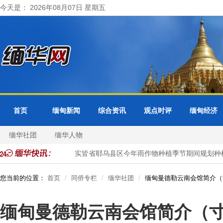
今天是： 2026年08月07日 星期五
首页
缅甸新闻
综合资讯
观点时评
缅甸经济
缅华社团
缅华人物
米玉蜀黍作物
实皆省耶乌县区今年雨作物种植季节期间规划种植1千
您当前的位置：
首页
同侨专栏
缅华社团
缅甸曼德勒云南会馆简介（
缅甸曼德勒云南会馆简介（