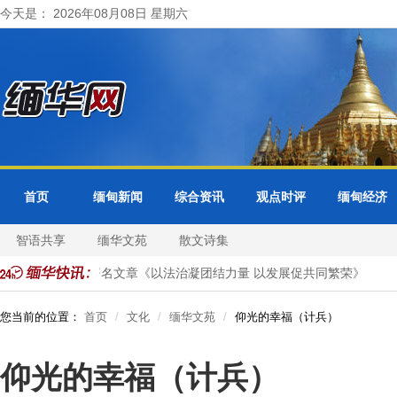
今天是： 2026年08月08日 星期六
首页
缅甸新闻
综合资讯
观点时评
缅甸经济
智语共享
缅华文苑
散文诗集
在缅甸官媒发表署名文章《以法治凝团结力量 以发展促共同繁荣》
您当前的位置：
首页
文化
缅华文苑
仰光的幸福（计兵）
仰光的幸福（计兵）