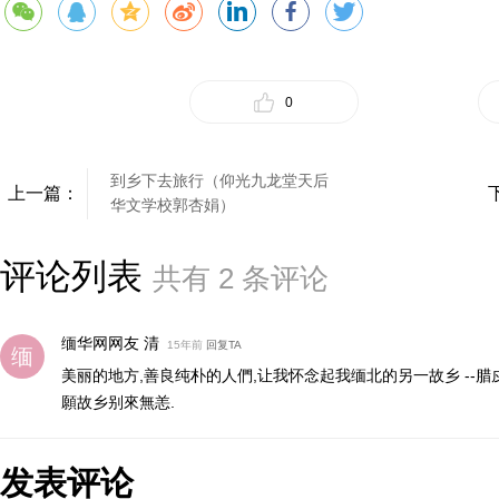
0
到乡下去旅行（仰光九龙堂天后
上一篇：
华文学校郭杏娟）
评论列表
共有
2
条评论
缅华网网友 清
15年前
回复TA
美丽的地方,善良纯朴的人們,让我怀念起我缅北的另一故乡 --腊
願故乡别來無恙.
发表评论