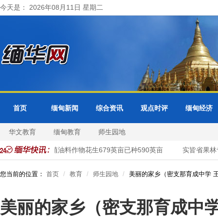
今天是： 2026年08月11日 星期二
首页
缅甸新闻
综合资讯
观点时评
缅甸经济
华文教育
缅甸教育
师生园地
区雨季规划种植油料作物花生679英亩已种590英亩
实皆省果林专
您当前的位置：
首页
教育
师生园地
美丽的家乡（密支那育成中学 
美丽的家乡（密支那育成中学