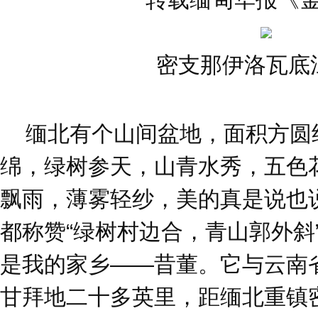
密支那伊洛瓦底
缅北有个山间盆地，面积方圆
绵，绿树参天，山青水秀，五色
飘雨，薄雾轻纱，美的真是说也
都称赞“绿树村边合，青山郭外斜
是我的家乡——昔董。它与云南
甘拜地二十多英里，距缅北重镇