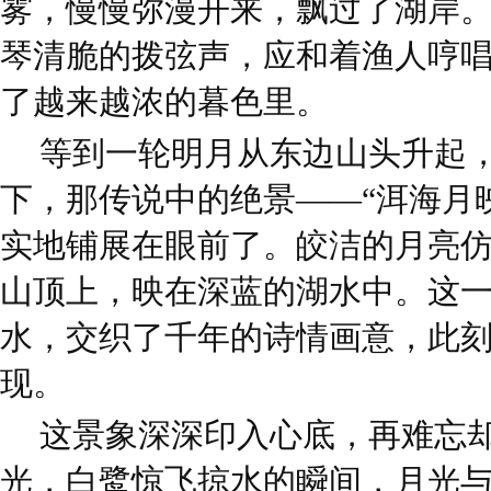
雾，慢慢弥漫开来，飘过了湖岸
琴清脆的拨弦声，应和着渔人哼
了越来越浓的暮色里。
等到一轮明月从东边山头升起
下，那传说中的绝景——“洱海月
实地铺展在眼前了。皎洁的月亮
山顶上，映在深蓝的湖水中。这
水，交织了千年的诗情画意，此
现。
这景象深深印入心底，再难忘
光，白鹭惊飞掠水的瞬间，月光