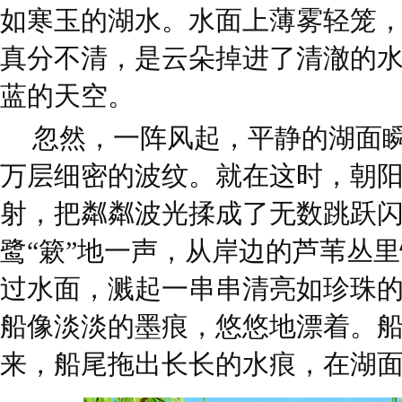
如寒玉的湖水。水面上薄雾轻笼
真分不清，是云朵掉进了清澈的
蓝的天空。
忽然，一阵风起，平静的湖面
万层细密的波纹。就在这时，朝
射，把粼粼波光揉成了无数跳跃
鹭“簌”地一声，从岸边的芦苇丛
过水面，溅起一串串清亮如珍珠
船像淡淡的墨痕，悠悠地漂着。船
来，船尾拖出长长的水痕，在湖