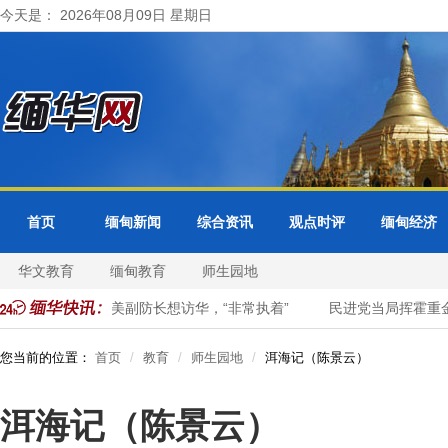
今天是： 2026年08月09日 星期日
首页
缅甸新闻
综合资讯
观点时评
缅甸经济
华文教育
缅甸教育
师生园地
的脸
爆料：美副防长想访华，“非常执着”
民进党当局挥霍重金为
您当前的位置：
首页
教育
师生园地
洱海记（陈景云）
洱海记（陈景云）