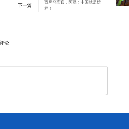
驳斥乌高官，阿媒：中国就是榜
下一篇：
样！
评论