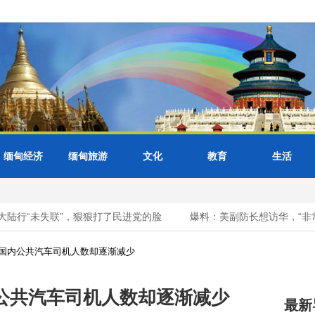
缅甸经济
缅甸旅游
文化
教育
生活
行“未失联”，狠狠打了民进党的脸
爆料：美副防长想访华，“非常执
国内公共汽车司机人数却逐渐减少
公共汽车司机人数却逐渐减少
最新