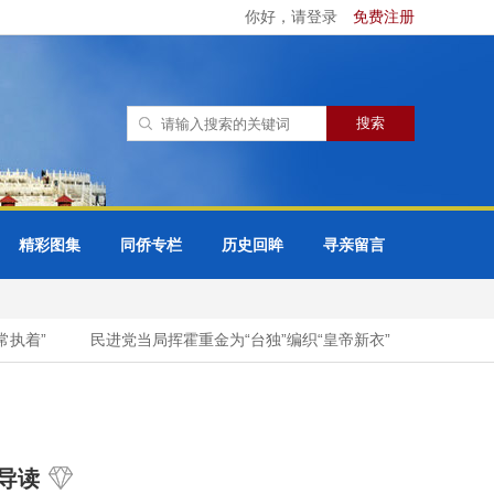
你好，请登录
免费注册
精彩图集
同侨专栏
历史回眸
寻亲留言
着”
民进党当局挥霍重金为“台独”编织“皇帝新衣”
印度还想要
导读