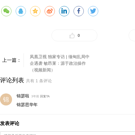
0
凤凰卫视 独家专访 | 缅甸乱局中
上一篇：
企遇袭 敏昂莱：源于政治操作
（视频新闻）
评论列表
共有
1
条评论
锦瑟啦
3年前
回复TA
锦瑟思华年
发表评论