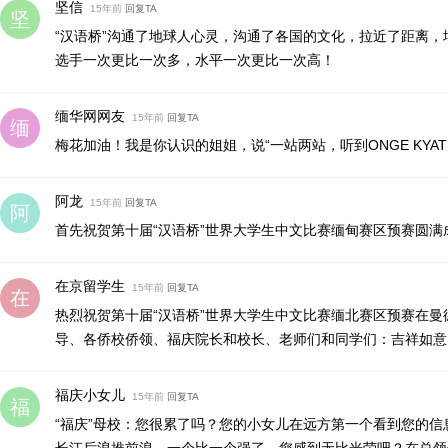
坚信
15年前
回复TA
“汉语桥”沟通了地球人心灵，沟通了各国的文化，拉近了距离，
选手一次更比一次多，水平一次更比一次高！
缅华网网友
15年前
回复TA
梅花加油！我是你认识的姐姐，说“一站两站，听到ONGE KYAT T
阿龙
15年前
回复TA
首先祝贺第十届“汉语桥”世界大学生中文比赛缅甸赛区预赛圆满
在京留学生
15年前
回复TA
热烈祝贺第十届“汉语桥”世界大学生中文比赛缅北赛区预赛在
导、各侨校侨领、福庆院长和校长、老师们和同学们：吉祥如意
福庆小女儿
15年前
回复TA
“福庆”母校：您很累了吗？您的小女儿在远方第一个看到您的
长江后浪推前浪，一个比一个强了，您感到无比光荣吧？在总领