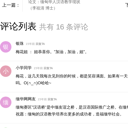
论文：缅甸华人汉语教学现状
上一篇：
（李祖清 博士）
评论列表
共有
16
条评论
银珠
15年前
回复TA
梅花姐 ： 姐恭喜你。"加油，加油，姐"。
小学同学
15年前
回复TA
梅花，这几天我每次见到你的时候，都是笑容满面。如果有一天
吗。O(∩_∩)O哈哈~
缅华网网友
15年前
回复TA
缅甸赛区"汉语桥“是中缅友谊之桥，是汉语国际推广之桥。在
祝愿：缅甸的汉语教学培养出更多的成功者，造福缅华社会。