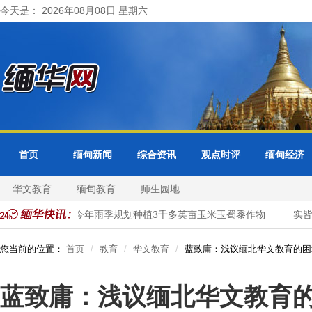
今天是： 2026年08月08日 星期六
首页
缅甸新闻
综合资讯
观点时评
缅甸经济
华文教育
缅甸教育
师生园地
皆省明景县区今年雨季规划种植3千多英亩玉米玉蜀黍作物
实皆省
您当前的位置：
首页
教育
华文教育
蓝致庸：浅议缅北华文教育的困
蓝致庸：浅议缅北华文教育