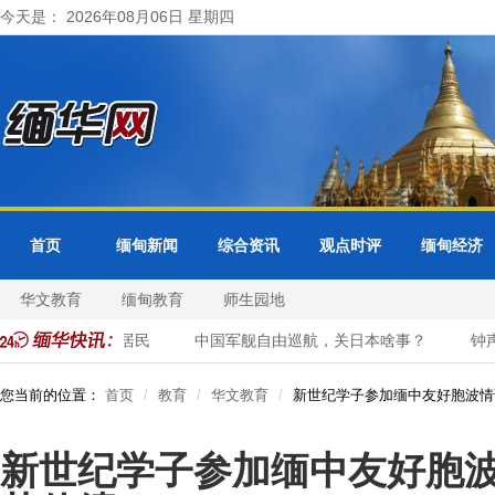
今天是： 2026年08月06日 星期四
首页
缅甸新闻
综合资讯
观点时评
缅甸经济
华文教育
缅甸教育
师生园地
省紧急疏散周边居民
中国军舰自由巡航，关日本啥事？
钟声
您当前的位置：
首页
教育
华文教育
新世纪学子参加缅中友好胞波情
新世纪学子参加缅中友好胞