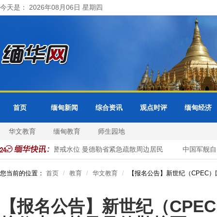
今天是： 2026年08月06日 星期四
首页
缅甸新闻
综合资讯
观点时评
缅甸经济
华文教育
缅甸教育
师生园地
色都基水库超警戒水位 曼德勒省紧急疏散周边居民
中国军舰自由
您当前的位置：
首页
教育
华文教育
【报名公告】新世纪（CPEC
【报名公告】新世纪（CPE