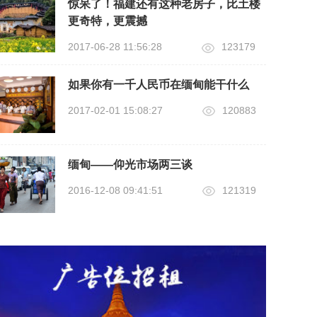
惊呆了！福建还有这种老房子，比土楼
更奇特，更震撼
2017-06-28 11:56:28
123179
如果你有一千人民币在缅甸能干什么
2017-02-01 15:08:27
120883
缅甸——仰光市场两三谈
2016-12-08 09:41:51
121319