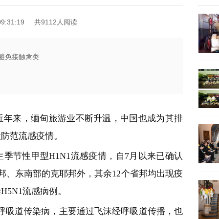
9:31:19
共9112人阅读
应避免接触禽类
近年来，缅甸旅游业不断升温，
中国
也成为其排
意防范流感
疫情
。
季节性甲型H1N1流感疫情，自7月以来已确认
钦邦、东南部的克耶邦外，其余12个省邦均出现疫
5N1流感病例。
性呼吸道传染病，主要通过飞沫经呼吸道传播，也