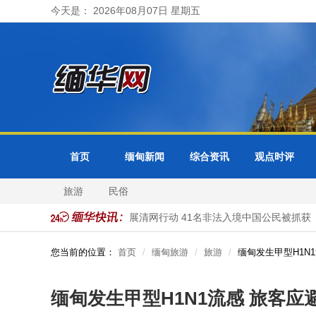
今天是： 2026年08月07日 星期五
首页
缅甸新闻
综合资讯
观点时评
旅游
民俗
理
缅甸大其力市警方开展清网行动 41名非法入境中国公民被抓获
您当前的位置：
首页
缅甸旅游
旅游
缅甸发生甲型H1N
缅甸发生甲型H1N1流感 旅客应