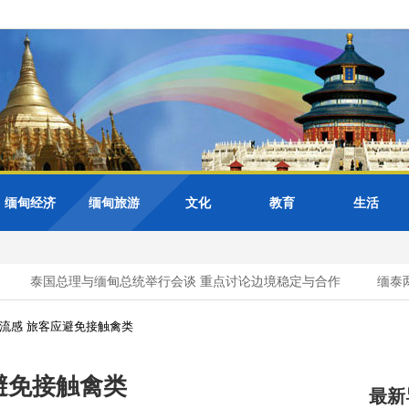
缅甸经济
缅甸旅游
文化
教育
生活
泰国总理与缅甸总统举行会谈 重点讨论边境稳定与合作
缅泰两
1流感 旅客应避免接触禽类
避免接触禽类
最新