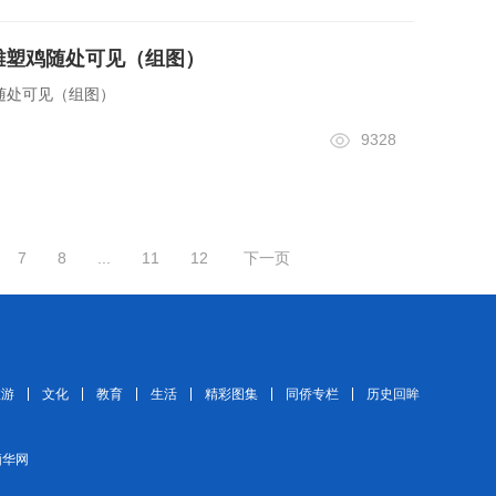
 雕塑鸡随处可见（组图）
鸡随处可见（组图）
9328
7
8
...
11
12
下一页
旅游
文化
教育
生活
精彩图集
同侨专栏
历史回眸
 缅华网