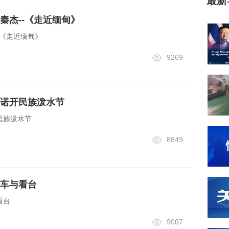
最新
秦杰--《走近缅甸》
-《走近缅甸》
9269
诺开民族泼水节
民族泼水节
8849
车与看台
看台
9007