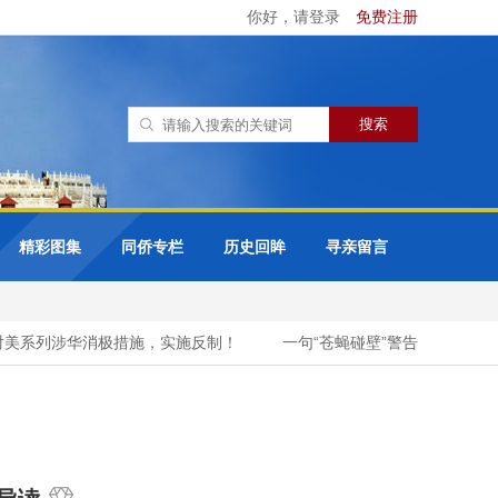
你好，请登录
免费注册
精彩图集
同侨专栏
历史回眸
寻亲留言
系列涉华消极措施，实施反制！
一句“苍蝇碰壁”警告菲律宾，中