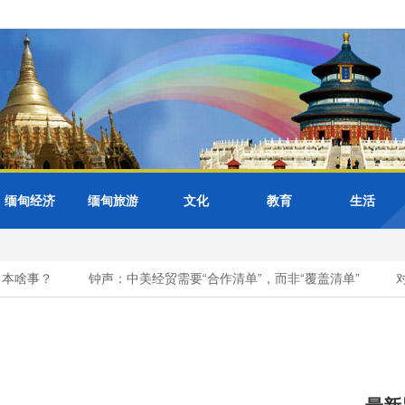
缅甸经济
缅甸旅游
文化
教育
生活
啥事？
钟声：中美经贸需要“合作清单”，而非“覆盖清单”
对美