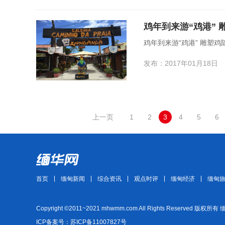
鸡年到来游“鸡港”
鸡年到来游“鸡港” 雕塑
发布：2017年01月18日
上一页
1
2
3
4
5
6
首页
缅甸新闻
综合资讯
观点时评
缅甸经济
缅甸
Copyright ©2011~2021 mhwmm.com All Rights Reserved 版权所有
ICP备案号：苏ICP备11007827号