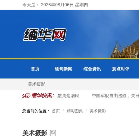
今天是： 2026年08月06日 星期四
首页
缅甸新闻
综合资讯
观点时评
美术摄影
超警戒水位 曼德勒省紧急疏散周边居民
中国军舰自由巡航，关日本
您当前的位置：
首页
精彩图集
美术摄影
美术摄影