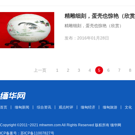
精雕细刻，蛋壳也惊艳（欣赏
精雕细刻，蛋壳也惊艳（欣赏）
发布：2016年01月28日
上一页
1
2
3
4
5
6
7
8
首页
缅甸新闻
综合资讯
观点时评
缅甸经济
缅甸旅游
文化
Copyright ©2011~2021 mhwmm.com All Rights Reserved 版权所有 缅华网
ICP备案号：苏ICP备11007827号