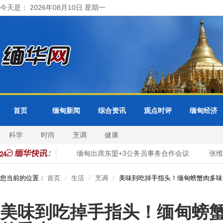
今天是： 2026年08月10日 星期一
首页
缅甸新闻
综合资讯
观点时评
缅甸经济
科学
时尚
烹调
健康
务数字化转型
缅甸出席东盟+3公务员事务合作会议
张维为、
您当前的位置：
首页
生活
烹调
美味到吃掉手指头！缅甸螃蟹肉多味
美味到吃掉手指头！缅甸螃