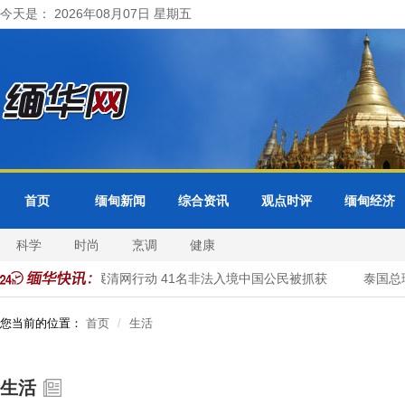
今天是： 2026年08月07日 星期五
首页
缅甸新闻
综合资讯
观点时评
缅甸经济
科学
时尚
烹调
健康
大其力市警方开展清网行动 41名非法入境中国公民被抓获
泰国总理
您当前的位置：
首页
生活
生活