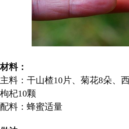
材料：
主料：干山楂10片、菊花8朵、
枸杞10颗
配料：蜂蜜适量