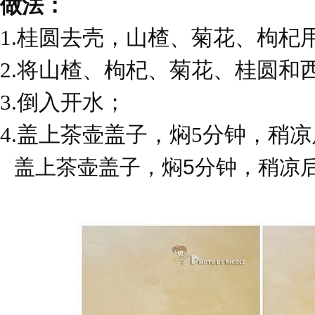
做法：
1.
桂圆去壳，山楂、菊花、枸杞
2.
将山楂、枸杞、菊花、桂圆和
3.
倒入开水；
4.
盖上茶壶盖子，焖5分钟，稍
盖上茶壶盖子，焖
5
分钟，稍凉