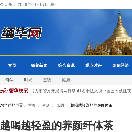
今天是： 2026年08月07日 星期五
首页
缅甸新闻
综合资讯
观点时评
缅甸经济
科学
时尚
烹调
健康
缅甸大其力市警方开展清网行动 41名非法入境中国公民被抓获
您当前的位置：
首页
生活
烹调
越喝越轻盈的养颜纤体茶
越喝越轻盈的养颜纤体茶